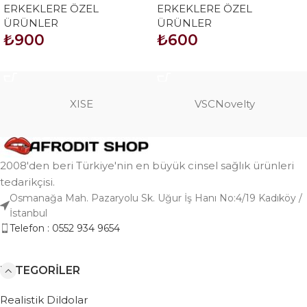
ERKEKLERE ÖZEL
ERKEKLERE ÖZEL
Bitkisel Kapsül (4lü Avantaj
ÜRÜNLER
ÜRÜNLER
Paketi)
₺
900
₺
600
SEPETE EKLE
SEPETE EKLE
XISE
VSCNovelty
2008'den beri Türkiye'nin en büyük cinsel sağlık ürünleri
tedarikçisi.
Osmanağa Mah. Pazaryolu Sk. Uğur İş Hanı No:4/19 Kadıköy /
İstanbul
Telefon : 0552 934 9654
KATEGORILER
Realistik Dildolar