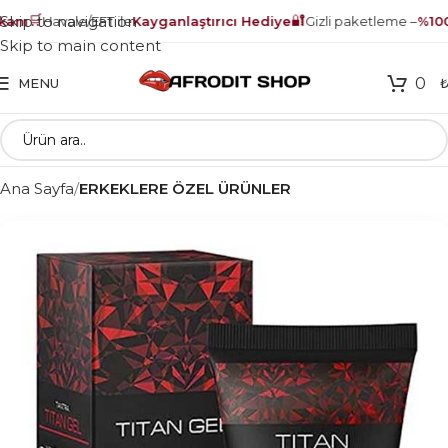
🛒
🔐
Skip to navigation
anı
Havale/EFT ile
Kayganlaştırıcı Hediye
Gizli paketleme –
%100 
Skip to main content
0
MENU
Ana Sayfa
ERKEKLERE ÖZEL ÜRÜNLER