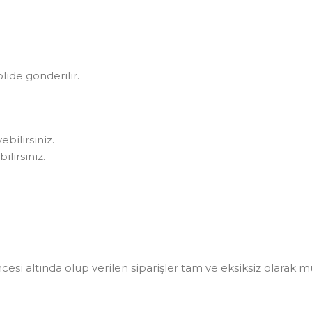
olide gönderilir.
bilirsiniz.
lirsiniz.
i altında olup verilen siparişler tam ve eksiksiz olarak müşt