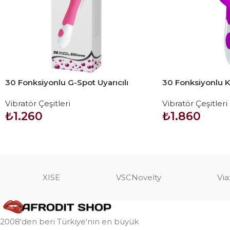
30 Fonksiyonlu G-Spot Uyarıcılı
30 Fonksiyonlu Kli
Teknolojik Vibratör – Bishop
Teknolojik Vibra
Vibratör Çeşitleri
Vibratör Çeşitleri
₺
1.260
₺
1.860
SEPETE EKLE
SEPETE EKLE
XISE
VSCNovelty
Via
2008'den beri Türkiye'nin en büyük