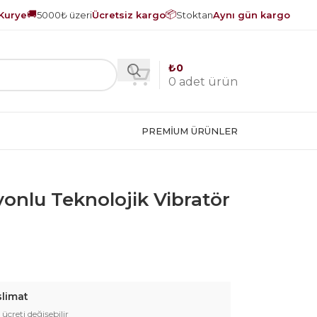
🚚
📦
Kurye
5000₺ üzeri
Ücretsiz kargo
Stoktan
Aynı gün kargo
₺
0
0
adet ürün
PREMIUM ÜRÜNLER
yonlu Teknolojik Vibratör
slimat
 ücreti değişebilir