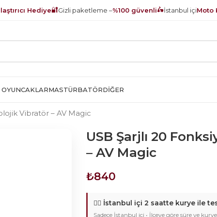
🔐
🛵
aştırıcı Hediye
Gizli paketleme –
%100 güvenli
İstanbul içi
Moto 
 OYUNCAKLAR
MASTÜRBATÖR
DIĞER
lojik Vibratör – AV Magic
USB Şarjlı 20 Fonksi
– AV Magic
₺
840
🚴‍♂️
İstanbul içi 2 saatte kurye ile te
Sadece İstanbul içi • İlçeye göre süre ve kurye