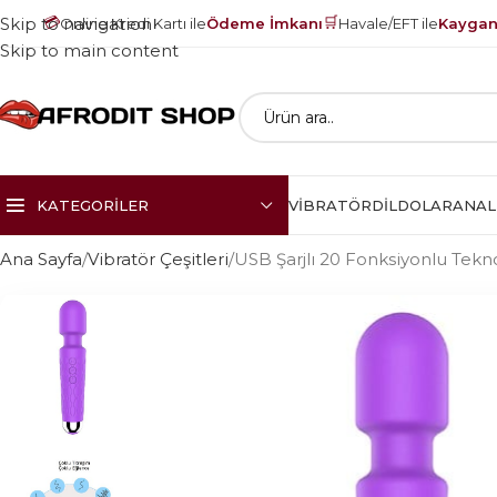
💳
🛒
Skip to navigation
Online Kredi Kartı ile
Ödeme İmkanı
Havale/EFT ile
Kayganl
Skip to main content
KATEGORILER
VIBRATÖR
DILDOLAR
ANAL
Ana Sayfa
Vibratör Çeşitleri
USB Şarjlı 20 Fonksiyonlu Tekno