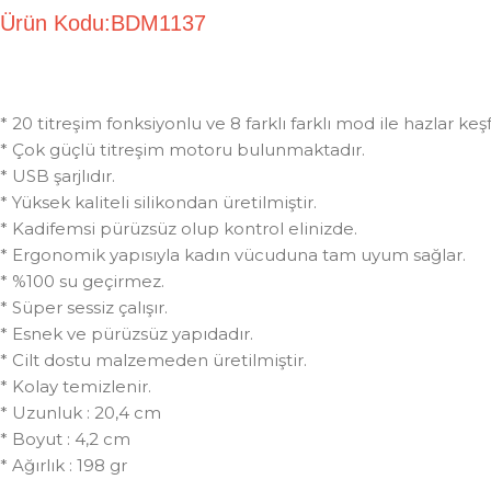
Ürün Kodu:BDM1137
* 20 titreşim fonksiyonlu ve 8 farklı farklı mod ile hazlar ke
* Çok güçlü titreşim motoru bulunmaktadır.
* USB şarjlıdır.
* Yüksek kaliteli silikondan üretilmiştir.
* Kadifemsi pürüzsüz olup kontrol elinizde.
* Ergonomik yapısıyla kadın vücuduna tam uyum sağlar.
* %100 su geçirmez.
* Süper sessiz çalışır.
* Esnek ve pürüzsüz yapıdadır.
* Cilt dostu malzemeden üretilmiştir.
* Kolay temizlenir.
* Uzunluk : 20,4 cm
* Boyut : 4,2 cm
* Ağırlık : 198 gr