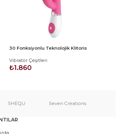
30 Fonksiyonlu Teknolojik Klitoris
30 Titreşimli Kl
Uyarıcılı Tavşan Vibratör Penis –
Düzey Teknoloj
Vibratör Çeşitleri
Vibratör Çeşitl
Gene
₺
1.860
₺
2.340
SEPETE EKLE
SEPETE EKLE
SHEQU
Seven Creations
NTILAR
ızda