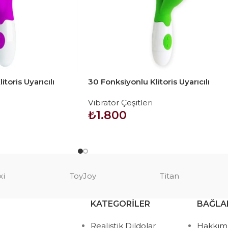
toris Uyarıcılı
30 Fonksiyonlu Klitoris Uyarıcılı
tör – Newman
Teknolojik Vibratör – Owen
Vibratör Çeşitleri
₺
1.800
SEPETE EKLE
xi
ToyJoy
Titan
KATEGORILER
BAĞLA
Realistik Dildolar
Hakkım