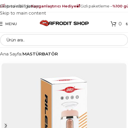
🛒
🔐
Skip to navigation
Havale/EFT ile
Kayganlaştırıcı Hediye
Gizli paketleme –
%100 güv
Skip to main content
0
MENU
Ana Sayfa
MASTÜRBATÖR