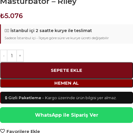
Masturbatör – Riley
₺
5.076
🚴‍♂️
İstanbul içi 2 saatte kurye ile teslimat
Sadece İstanbul içi • İlçeye göre süre ve kurye ücreti değişebilir
SEPETE EKLE
HEMEN AL
🔒
Gizli Paketleme
– Kargo üzerinde ürün bilgisi yer almaz.
WhatsApp ile Sipariş Ver
Favorilere Ekle