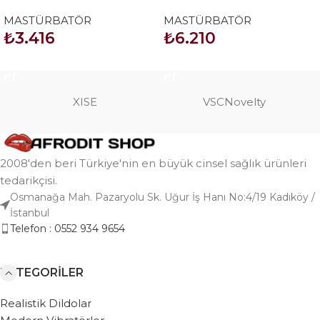
yarım vücut manken
yarım vücut manken
MASTÜRBATÖR
MASTÜRBATÖR
₺
3.416
₺
6.210
SEPETE EKLE
SEPETE EKLE
XISE
VSCNovelty
2008'den beri Türkiye'nin en büyük cinsel sağlık ürünleri
tedarikçisi.
Osmanağa Mah. Pazaryolu Sk. Uğur İş Hanı No:4/19 Kadıköy /
İstanbul
Telefon : 0552 934 9654
KATEGORILER
Realistik Dildolar