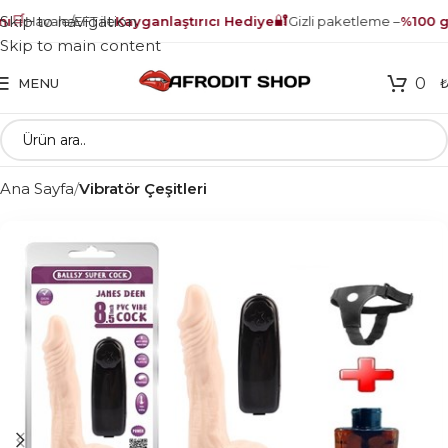
🛒
🔐
Skip to navigation
ı
Havale/EFT ile
Kayganlaştırıcı Hediye
Gizli paketleme –
%100 gü
Skip to main content
0
MENU
Ana Sayfa
Vibratör Çeşitleri