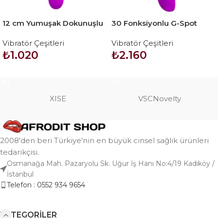
12 cm Yumuşak Dokunuşlu
30 Fonksiyonlu G-Spot
Teknolojik Vibratör
Teknolojik Titreşimli
Vibratör Çeşitleri
Vibratör Çeşitleri
Vibratör Dildo – Cvelyn
₺
1.020
₺
2.160
SEPETE EKLE
SEPETE EKLE
XISE
VSCNovelty
2008'den beri Türkiye'nin en büyük cinsel sağlık ürünleri
tedarikçisi.
Osmanağa Mah. Pazaryolu Sk. Uğur İş Hanı No:4/19 Kadıköy /
İstanbul
Telefon : 0552 934 9654
KATEGORILER