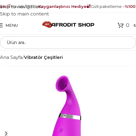
🛒
🔐
Skip to navigation
nı
Havale/EFT ile
Kayganlaştırıcı Hediye
Gizli paketleme –
%100 g
Skip to main content
0
MENU
Ana Sayfa
Vibratör Çeşitleri