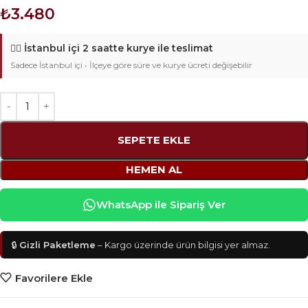
₺
3.480
🚴‍♂️
İstanbul içi 2 saatte kurye ile teslimat
Sadece İstanbul içi • İlçeye göre süre ve kurye ücreti değişebilir
SEPETE EKLE
HEMEN AL
WhatsApp ile Sipariş Ver
🔒
Gizli Paketleme
– Kargo üzerinde ürün bilgisi yer almaz.
Favorilere Ekle