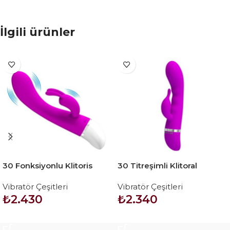
İlgili ürünler
30 Fonksiyonlu Klitoris
30 Titreşimli Klitoral
Uyarıcılı Teknolojik Tavşan
Uyarıcılı Üst Düzey
Vibratör Çeşitleri
Vibratör Çeşitleri
Vibratör – Freda
Teknolojik Vibratör – Hilda
₺
2.430
₺
2.340
SEPETE EKLE
SEPETE EKLE